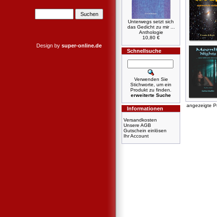
Unterwegs setzt sich
das Gedicht zu mir ...
Anthologie
10,80 €
Design by
super-online.de
Schnellsuche
Verwenden Sie
Stichworte, um ein
Produkt zu finden.
erweiterte Suche
angezeigte P
Informationen
Versandkosten
Unsere AGB
Gutschein einlösen
Ihr Account