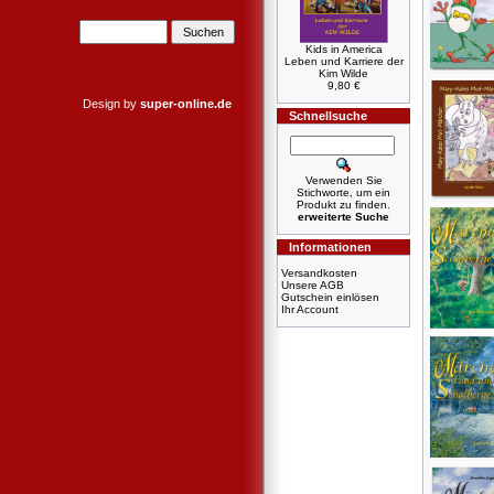
Kids in America
Leben und Karriere der
Kim Wilde
9,80 €
Design by
super-online.de
Schnellsuche
Verwenden Sie
Stichworte, um ein
Produkt zu finden.
erweiterte Suche
Informationen
Versandkosten
Unsere AGB
Gutschein einlösen
Ihr Account