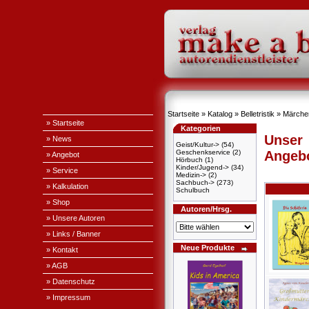
Startseite
»
Katalog
»
Belletristik
»
Märche
» Startseite
Kategorien
Unser
» News
Geist/Kultur->
(54)
Geschenkservice
(2)
Angeb
» Angebot
Hörbuch
(1)
Kinder/Jugend->
(34)
» Service
Medizin->
(2)
Sachbuch->
(273)
» Kalkulation
Schulbuch
» Shop
Autoren/Hrsg.
» Unsere Autoren
» Links / Banner
Neue Produkte
» Kontakt
» AGB
» Datenschutz
» Impressum