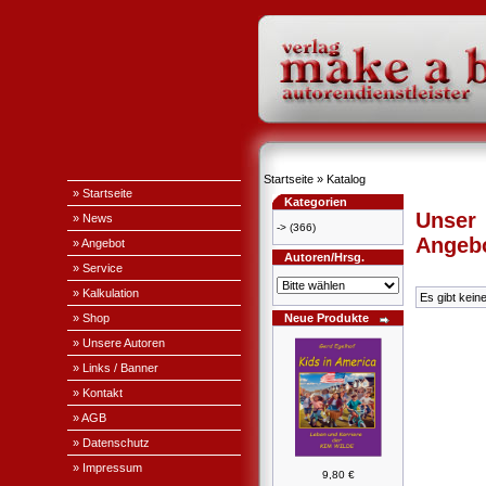
Startseite
»
Katalog
» Startseite
Kategorien
Unser
» News
->
(366)
Angeb
» Angebot
Autoren/Hrsg.
» Service
» Kalkulation
Es gibt kein
» Shop
Neue Produkte
» Unsere Autoren
» Links / Banner
» Kontakt
» AGB
» Datenschutz
» Impressum
9,80 €