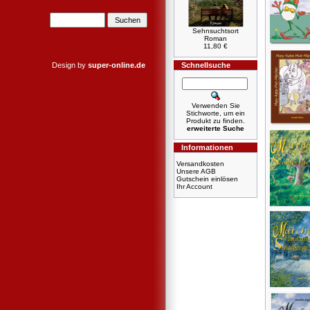
Sehnsuchtsort
Roman
11,80 €
Design by
super-online.de
Schnellsuche
Verwenden Sie
Stichworte, um ein
Produkt zu finden.
erweiterte Suche
Informationen
Versandkosten
Unsere AGB
Gutschein einlösen
Ihr Account