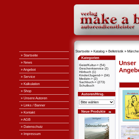
Startseite
»
Katalog
»
Belletristik
»
Märche
» Startseite
Kategorien
Unser
» News
Geist/Kultur->
(54)
Geschenkservice
(2)
Angeb
» Angebot
Hörbuch
(1)
Kinder/Jugend->
(34)
» Service
Medizin->
(2)
Sachbuch->
(273)
» Kalkulation
Schulbuch
» Shop
Autoren/Hrsg.
» Unsere Autoren
» Links / Banner
Neue Produkte
» Kontakt
» AGB
» Datenschutz
» Impressum