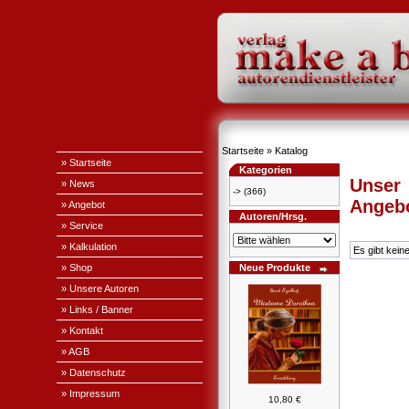
Startseite
»
Katalog
» Startseite
Kategorien
Unser
» News
->
(366)
Angeb
» Angebot
Autoren/Hrsg.
» Service
» Kalkulation
Es gibt kein
» Shop
Neue Produkte
» Unsere Autoren
» Links / Banner
» Kontakt
» AGB
» Datenschutz
» Impressum
10,80 €