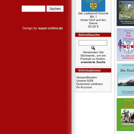
Die Ladelund-Chronik
Bd. I
Unser Dorf auf der
Geest
35,00 €
Design by
super-online.de
Schnellsuche
Verwenden Sie
Stichworte, um ein
Produkt zu finden.
erweiterte Suche
Informationen
Versandkosten
Unsere AGB
Gutschein einlösen
Ihr Account