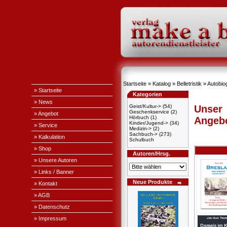
Startseite
»
Katalog
»
Belletristik
»
Autobiog
» Startseite
Kategorien
» News
Geist/Kultur->
(54)
Unser
Geschenkservice
(2)
» Angebot
Hörbuch
(1)
Angeb
Kinder/Jugend->
(34)
» Service
Medizin->
(2)
Sachbuch->
(273)
» Kalkulation
Schulbuch
» Shop
Autoren/Hrsg.
» Unsere Autoren
» Links / Banner
Neue Produkte
» Kontakt
» AGB
» Datenschutz
» Impressum