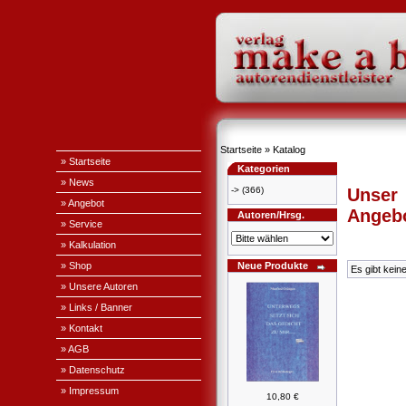
Startseite
»
Katalog
» Startseite
Kategorien
» News
->
(366)
Unser
» Angebot
Angeb
Autoren/Hrsg.
» Service
» Kalkulation
» Shop
Neue Produkte
Es gibt kein
» Unsere Autoren
» Links / Banner
» Kontakt
» AGB
» Datenschutz
» Impressum
10,80 €