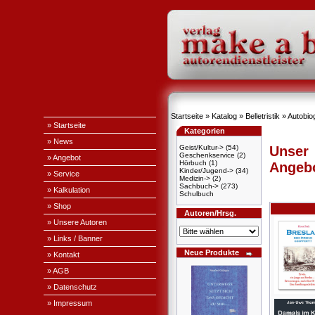
Startseite
»
Katalog
»
Belletristik
»
Autobiog
» Startseite
Kategorien
» News
Geist/Kultur->
(54)
Unser
Geschenkservice
(2)
» Angebot
Hörbuch
(1)
Angeb
Kinder/Jugend->
(34)
» Service
Medizin->
(2)
Sachbuch->
(273)
» Kalkulation
Schulbuch
» Shop
Autoren/Hrsg.
» Unsere Autoren
» Links / Banner
Neue Produkte
» Kontakt
» AGB
» Datenschutz
» Impressum