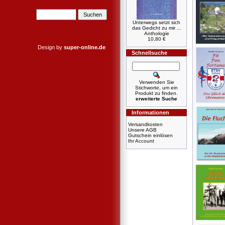
Unterwegs setzt sich
das Gedicht zu mir ...
Anthologie
10,80 €
Design by
super-online.de
Schnellsuche
Verwenden Sie
Stichworte, um ein
Produkt zu finden.
erweiterte Suche
Informationen
Versandkosten
Unsere AGB
Gutschein einlösen
Ihr Account