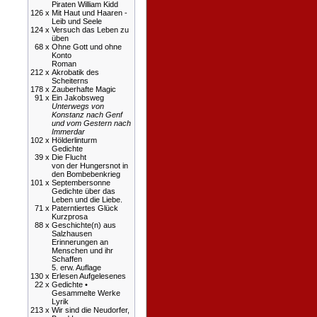
Piraten William Kidd
126 x
Mit Haut und Haaren -
Leib und Seele
124 x
Versuch das Leben zu
üben
68 x
Ohne Gott und ohne
Konto
Roman
212 x
Akrobatik des
Scheiterns
178 x
Zauberhafte Magic
91 x
Ein Jakobsweg
Unterwegs von
Konstanz nach Genf
und vom Gestern nach
Immerdar
102 x
Hölderlinturm
Gedichte
39 x
Die Flucht
von der Hungersnot in
den Bombebenkrieg
101 x
Septembersonne
Gedichte über das
Leben und die Liebe.
71 x
Paterntiertes Glück
Kurzprosa
88 x
Geschichte(n) aus
Salzhausen
Erinnerungen an
Menschen und ihr
Schaffen
5. erw. Auflage
130 x
Erlesen Aufgelesenes
22 x
Gedichte •
Gesammelte Werke
Lyrik
213 x
Wir sind die Neudorfer,