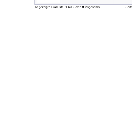
angezeigte Produkte:
1
bis
9
(von
9
insgesamt)
Sei