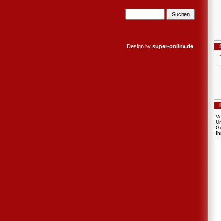
Design by
super-online.de
Ve
U
Gu
Ih