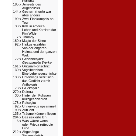
Fortuna
185 x
Jenseits des
Augenblicks
144 x
Gestern (noch) war
alles anders
199 x
Zwei Flohkumpels on
Tour
33 x
Kids in America
Leben und Karriere der
Kim Wilde
7 x
Thumby
180 x
Magie der Sinne
92 x
Haikus erzählen
Von der engeren
Heimat und der ganzen
Welt.
72 x
Gedankenjazz
Gesammelte Werke
161 x
Original Fortschritt
30 x
Vogelbettchen
Eine Lebensgeschichte
133 x
Unterwegs setzt sich
das Gedicht zu mir ...
Anthologie
73 x
Glückspilze
270 x
Dakota
30 x
Hinter den Kulissen
Kurzgeschichten
178 x
Reiseglut
92 x
Unnerwegs opsammelt
190 x
Zuflucht
135 x
Träume können fliegen
204 x
Das riskierte Ich
6 x
Was wäere wenn ...
oder Frieda rettet die
Erde
212 x
Abgesänge
Stromaufwärts