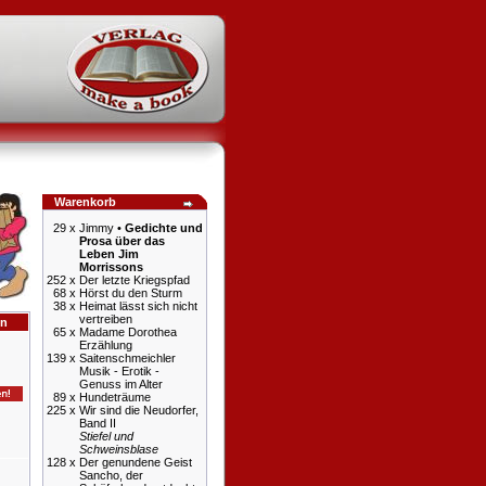
Warenkorb
29 x
Jimmy •
Gedichte und
Prosa über das
Leben Jim
Morrissons
252 x
Der letzte Kriegspfad
68 x
Hörst du den Sturm
38 x
Heimat lässt sich nicht
vertreiben
en
65 x
Madame Dorothea
Erzählung
139 x
Saitenschmeichler
Musik - Erotik -
Genuss im Alter
89 x
Hundeträume
225 x
Wir sind die Neudorfer,
Band II
Stiefel und
Schweinsblase
128 x
Der genundene Geist
Sancho, der