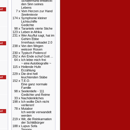
Schäferhund entdeckt
den Sinn seines
Lebens
7 x
Vom Herzen zur Hand
Seelentexte
174 x
Symphonie kleiner
Lichtschiffe
Gedichte
98 x
Tarantels vierte Stiche
123 x
Leben in Afrika
231 x
Wer Asyflut sagt, hat im
Gehirn Ebbe
Irrenhaus reloadet 2.0
238 x
Von den Wegen
weisser Rosen
230 x
Typisch Podenco!
252 x
Am Ende schuf Gott ...
64 x
Ich lebte mich frei
~ eine Autobiografie ~
115 x
Heilende Hufe
Erzählung
229 x
Die drei hell
leuchtenden Stäbe
152 x
T.E.O.
Eine ganz normale
Familie
98 x
Seelentiefe - 111
Gedichte und Reime
33 x
Nachdenkliches
198 x
Ich wollte Dich nicht
verlieren!
78 x
Mutabor
Ich werde verwandelt
werden
219 x
Wir, die Reinkarnation
der Schildbürger
188 x
Lupus Sofa
Snoopy