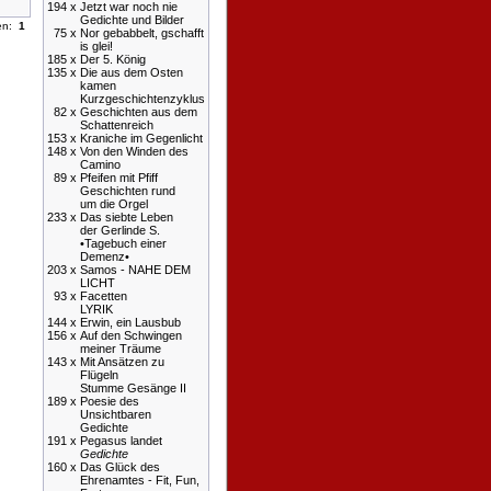
194 x
Jetzt war noch nie
Gedichte und Bilder
ten:
1
75 x
Nor gebabbelt, gschafft
is glei!
185 x
Der 5. König
135 x
Die aus dem Osten
kamen
Kurzgeschichtenzyklus
82 x
Geschichten aus dem
Schattenreich
153 x
Kraniche im Gegenlicht
148 x
Von den Winden des
Camino
89 x
Pfeifen mit Pfiff
Geschichten rund
um die Orgel
233 x
Das siebte Leben
der Gerlinde S.
•Tagebuch einer
Demenz•
203 x
Samos - NAHE DEM
LICHT
93 x
Facetten
LYRIK
144 x
Erwin, ein Lausbub
156 x
Auf den Schwingen
meiner Träume
143 x
Mit Ansätzen zu
Flügeln
Stumme Gesänge II
189 x
Poesie des
Unsichtbaren
Gedichte
191 x
Pegasus landet
Gedichte
160 x
Das Glück des
Ehrenamtes - Fit, Fun,