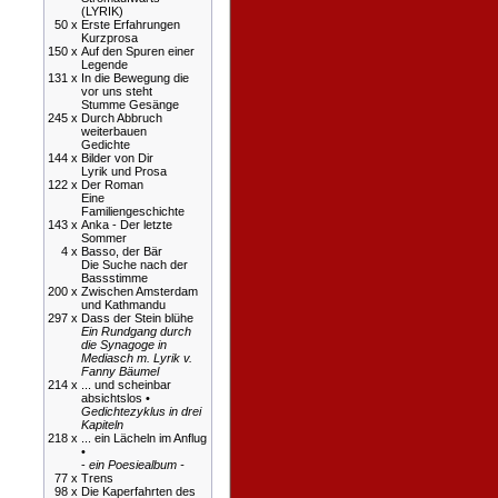
(LYRIK)
50 x
Erste Erfahrungen
Kurzprosa
150 x
Auf den Spuren einer
Legende
131 x
In die Bewegung die
vor uns steht
Stumme Gesänge
245 x
Durch Abbruch
weiterbauen
Gedichte
144 x
Bilder von Dir
Lyrik und Prosa
122 x
Der Roman
Eine
Familiengeschichte
143 x
Anka - Der letzte
Sommer
4 x
Basso, der Bär
Die Suche nach der
Bassstimme
200 x
Zwischen Amsterdam
und Kathmandu
297 x
Dass der Stein blühe
Ein Rundgang durch
die Synagoge in
Mediasch m. Lyrik v.
Fanny Bäumel
214 x
... und scheinbar
absichtslos •
Gedichtezyklus in drei
Kapiteln
218 x
... ein Lächeln im Anflug
•
-
ein Poesiealbum -
77 x
Trens
98 x
Die Kaperfahrten des