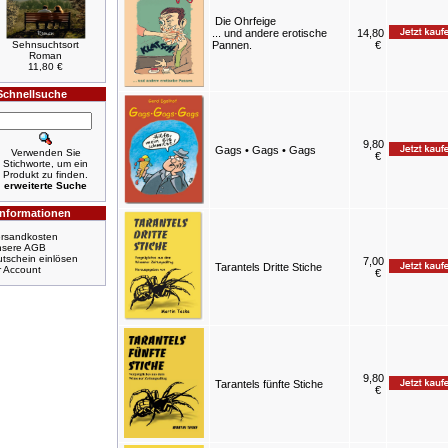
Die Ohrfeige
... und andere erotische
14,80
Sehnsuchtsort
Pannen.
€
Roman
11,80 €
Schnellsuche
9,80
Gags • Gags • Gags
Verwenden Sie
€
Stichworte, um ein
Produkt zu finden.
erweiterte Suche
Informationen
rsandkosten
nsere AGB
tschein einlösen
7,00
Tarantels Dritte Stiche
r Account
€
9,80
Tarantels fünfte Stiche
€