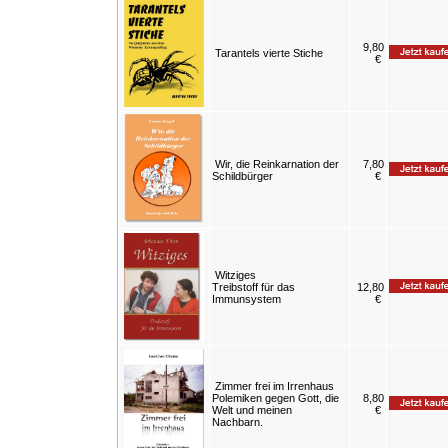
9,80
Tarantels vierte Stiche
€
Wir, die Reinkarnation der
7,80
Schildbürger
€
Witziges
Treibstoff für das
12,80
Immunsystem
€
Zimmer frei im Irrenhaus
Polemiken gegen Gott, die
8,80
Welt und meinen
€
Nachbarn.