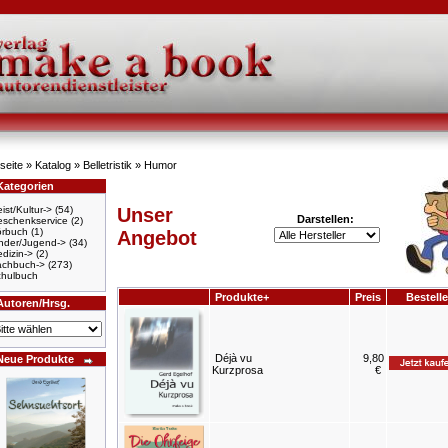
seite
»
Katalog
»
Belletristik
»
Humor
Kategorien
ist/Kultur->
(54)
Unser
Darstellen:
schenkservice
(2)
örbuch
(1)
Angebot
nder/Jugend->
(34)
dizin->
(2)
achbuch->
(273)
hulbuch
Produkte+
Preis
Bestell
Autoren/Hrsg.
Déjà vu
9,80
Neue Produkte
Kurzprosa
€