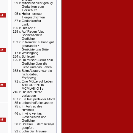
99 x
Mitleid ist nicht genug!
Gedanken zum
Tierschutz
95 x
Heiter -ernste
Tiergeschichten
87 x
Gedankenflut
Lyrik
196 x
Der Anruf
139 x
Auf Regen folgt
Sonnenschein
Gedichte
152 x
In fremder Zukunft gut
gestrandet •
Gedichte und Bilder
117 x
Wellengang
154 x
Schleizeit
125 x
Du musst ›Cello‹ sein
Gedichte über die
Liebe und das Leben
168 x
Beim Absturz war sie
nicht dabei.
Erzählung
71 x
Eine Mütze voll Leben
ABITURIENTIA
MCMLVIII O I c
216 x
Die ihre Netze
verlassen
187 x
Ein fast perfekter Mord
85 x
Leben heißt loslassen
75 x
Im Auftrag des
Himmels
46 x
In vino veritas
Geschichten und
Gedichte
30 x
Breslau ... dem Irrsinjn
geopfert
92 x
Lohn der Träume