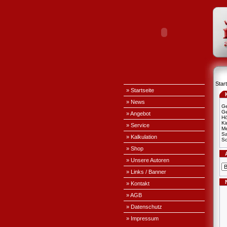
Start
» Startseite
» News
Ge
Ge
» Angebot
H
Ki
» Service
Me
S
» Kalkulation
Sc
» Shop
» Unsere Autoren
» Links / Banner
» Kontakt
» AGB
» Datenschutz
» Impressum