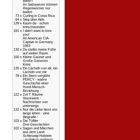
Band I
Im Salzwasser können
Regenwürmer nur
baden
73 x
Curling in Costa Rica
64 x
Sieg über Aids
139 x
Kaum da - schon
entschwunden
181 x
I didn't want to lose
you!
An American CIA-
Captain in Germany
1963
130 x
Du stellst meine Füße
auf weiten Raum
100 x
Kleine Gauner und
Große Ganoven
Krimi
135 x
Ein Lächeln von dir, ein
Lächeln von mir
78 x
Ein Stern verglüht
PERCY - wahre
Geschichte einer
Hund-Mensch-
Beziehung -
122 x
Zet T Räume
Stückwerk -
Nachrichten von
unterwegs
132 x
Nur die Liebe lässt uns
lange leben -
eine
Biografie -
103 x
Die Tüftler
Drei Geschichten
102 x
Sagen und Märchen
aus dem Land
Schleswig-Holstein
- in Haikus verfasst