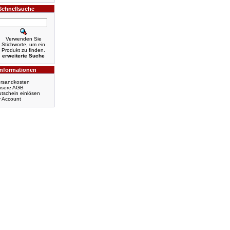
Schnellsuche
Verwenden Sie
Stichworte, um ein
Produkt zu finden.
erweiterte Suche
Informationen
rsandkosten
nsere AGB
tschein einlösen
r Account