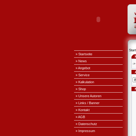
Start
» Startseite
» News
->
» Angebot
» Service
» Kalkulation
» Shop
» Unsere Autoren
» Links / Banner
» Kontakt
» AGB
» Datenschutz
» Impressum