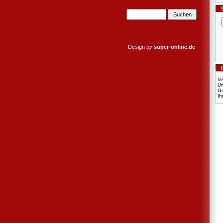
Design by
super-online.de
Ve
U
Gu
Ih