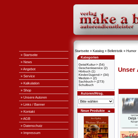
Startseite
»
Katalog
»
Belletristik
»
Humor
» Startseite
Kategorien
» News
Geist/Kultur->
(54)
Geschenkservice
(2)
Unser
» Angebot
Hörbuch
(1)
Kinder/Jugend->
(34)
» Service
Medizin->
(2)
Sachbuch->
(273)
» Kalkulation
Schulbuch
» Shop
Autoren/Hrsg.
» Unsere Autoren
» Links / Banner
Neue Produkte
» Kontakt
» AGB
» Datenschutz
» Impressum