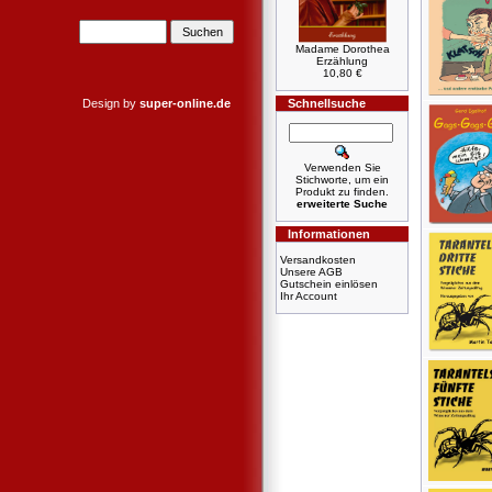
Madame Dorothea
Erzählung
10,80 €
Design by
super-online.de
Schnellsuche
Verwenden Sie
Stichworte, um ein
Produkt zu finden.
erweiterte Suche
Informationen
Versandkosten
Unsere AGB
Gutschein einlösen
Ihr Account