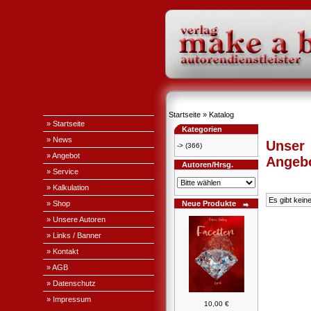
Startseite
»
Katalog
» Startseite
Kategorien
» News
Unser
->
(366)
» Angebot
Angeb
Autoren/Hrsg.
» Service
» Kalkulation
Es gibt kein
» Shop
Neue Produkte
» Unsere Autoren
» Links / Banner
» Kontakt
» AGB
» Datenschutz
» Impressum
10,00 €