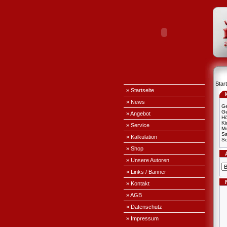
Start
» Startseite
» News
Ge
Ge
» Angebot
H
Ki
» Service
Me
S
» Kalkulation
Sc
» Shop
» Unsere Autoren
» Links / Banner
» Kontakt
» AGB
» Datenschutz
» Impressum