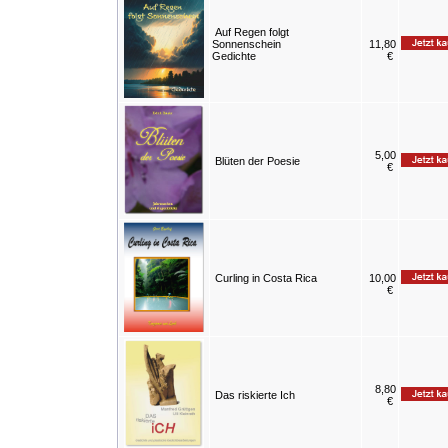
Auf Regen folgt
Sonnenschein
11,80
Gedichte
€
5,00
Blüten der Poesie
€
Curling in Costa Rica
10,00
€
8,80
Das riskierte Ich
€