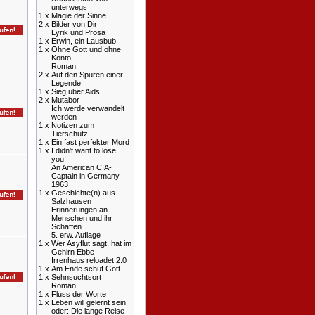
unterwegs
1 x
Magie der Sinne
2 x
Bilder von Dir
Lyrik und Prosa
1 x
Erwin, ein Lausbub
1 x
Ohne Gott und ohne
Konto
Roman
2 x
Auf den Spuren einer
Legende
1 x
Sieg über Aids
2 x
Mutabor
Ich werde verwandelt
werden
1 x
Notizen zum
Tierschutz
1 x
Ein fast perfekter Mord
1 x
I didn't want to lose
you!
An American CIA-
Captain in Germany
1963
1 x
Geschichte(n) aus
Salzhausen
Erinnerungen an
Menschen und ihr
Schaffen
5. erw. Auflage
1 x
Wer Asyflut sagt, hat im
Gehirn Ebbe
Irrenhaus reloadet 2.0
1 x
Am Ende schuf Gott ...
1 x
Sehnsuchtsort
Roman
1 x
Fluss der Worte
1 x
Leben will gelernt sein
oder: Die lange Reise