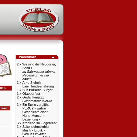
Warenkorb
2 x
Wir sind die Neudorfer,
Band I
Im Salzwasser können
Regenwürmer nur
baden
1 x
Arko Stehohr
Eine Hundeerfahrung
llen
1 x
Bub Bursche Bürger
1 x
Oktoberfest
2 x
Gedankenjazz
Gesammelte Werke
1 x
Ein Stern verglüht
PERCY - wahre
Geschichte einer
Hund-Mensch-
Beziehung -
3 x
Kraniche im Gegenlicht
1 x
Saitenschmeichler
Musik - Erotik -
Genuss im Alter