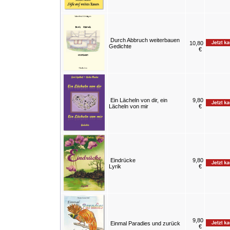
Durch Abbruch weiterbauen
10,80
Gedichte
€
Ein Lächeln von dir, ein
9,80
Lächeln von mir
€
Eindrücke
9,80
Lyrik
€
9,80
Einmal Paradies und zurück
€