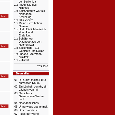
der Suri Anica
1 x
Im Auftrag des
Himmels
1 x
Beim Absturz war sie
nicht dabei.
Erzählung
1 x
Glückspilze
1 x
Meine Tiere haben
Namen
1 x
Und plötzlich hatte ich
einen Hund
Erzählung
1 x
Schäfer Ast
Diagnose aus dem
Nackenhaar
1 x
Seelentiefe - 111
Gedichte und Reime
1 x
Lusche Baermann
ermittelt
1 x
Zuflucht
755,25 €
Bestseller
01.
Du stellst meine Füße
auf weiten Raum
02.
Ein Lächeln von dir, ein
Lächeln von mir
03.
Gedichte •
Gesammelte Werke
Lyrik
04.
Nachdenkliches
05.
Unnerwegs opsammelt
06.
Das riskierte Ich
07.
Fluss der Worte