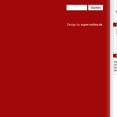
K
Design by
super-online.de
Ve
U
Gu
Ih