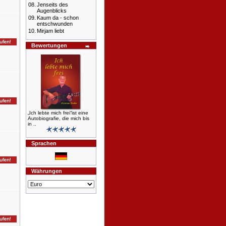
08.
Jenseits des
Augenblicks
09.
Kaum da - schon
entschwunden
10.
Mirjam liebt
Bewertungen
„Ich lebte mich frei“ist eine
Autobiografie, die mich bis
in ..
Sprachen
Währungen