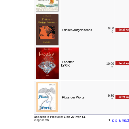
9,80
Erlesen Aufgelesenes
€
Facetten
10,00
LYRIK
€
9,80
Fluss der Worte
€
angezeigte Produkte:
1
bis
20
(von
61
insgesamt)
1
2
3
4
[näc