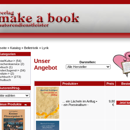
seite
»
Katalog
»
Belletristik
»
Lyrik
Kategorien
Unser
ist/Kultur->
(54)
Darstellen:
schenkservice
(2)
Angebot
örbuch
(1)
nder/Jugend->
(34)
dizin->
(2)
achbuch->
(273)
hulbuch
Produkte+
Preis
Beste
Autoren/Hrsg.
... ein Lächeln im Anflug •
9,80
Neue Produkte
-
ein Poesiealbum -
€