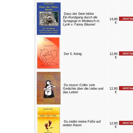
Dass der Stein blühe
Ein Rundgang durch die
14,80
Synagoge in Mediasch m.
€
Lyrik v. Fanny Bäumel
Der 5. König
12,80
€
Du musst ›Cello‹ sein
Gedichte über die Liebe und
12,80
das Leben
€
Du stellst meine Füße auf
12,80
weiten Raum
€