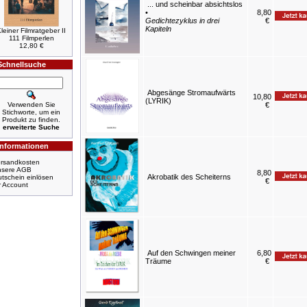
... und scheinbar absichtslos
•
8,80
Gedichtezyklus in drei
€
Kapiteln
leiner Filmratgeber II
111 Filmperlen
12,80 €
Schnellsuche
Abgesänge Stromaufwärts
10,80
(LYRIK)
Verwenden Sie
€
Stichworte, um ein
Produkt zu finden.
erweiterte Suche
Informationen
rsandkosten
nsere AGB
8,80
Akrobatik des Scheiterns
tschein einlösen
€
r Account
Auf den Schwingen meiner
6,80
Träume
€