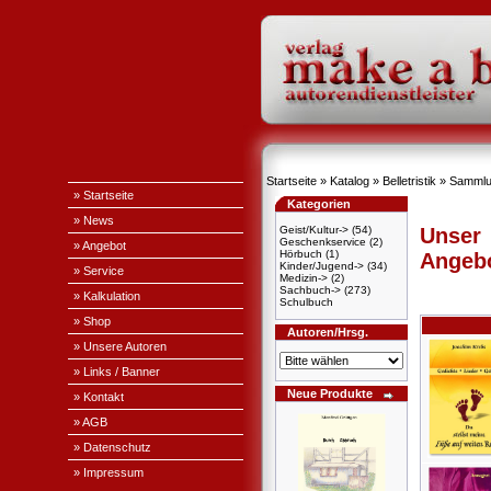
Startseite
»
Katalog
»
Belletristik
»
Sammlu
» Startseite
Kategorien
» News
Geist/Kultur->
(54)
Unser
Geschenkservice
(2)
» Angebot
Hörbuch
(1)
Angeb
Kinder/Jugend->
(34)
» Service
Medizin->
(2)
Sachbuch->
(273)
» Kalkulation
Schulbuch
» Shop
Autoren/Hrsg.
» Unsere Autoren
» Links / Banner
Neue Produkte
» Kontakt
» AGB
» Datenschutz
» Impressum