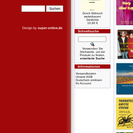
Durch Abbruch
weiterbauen
Gedichte
10,80 €
Design by
super-online.de
Schnellsuche
Verwenden Sie
Stichworte, um ein
Produkt zu finden.
erweiterte Suche
Informationen
Versandkosten
Unsere AGB
Gutschein einlösen
Ihr Account