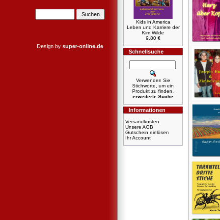
Kids in America
Leben und Karriere der
Kim Wilde
9,80 €
Design by
super-online.de
Schnellsuche
Verwenden Sie
Stichworte, um ein
Produkt zu finden.
erweiterte Suche
Informationen
Versandkosten
Unsere AGB
Gutschein einlösen
Ihr Account