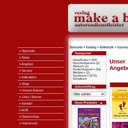
Startseite
»
Katalog
»
Belletristik
»
Sammlu
» Startseite
Kategorien
» News
Geist/Kultur->
(54)
Unser
Geschenkservice
(2)
» Angebot
Hörbuch
(1)
Angeb
Kinder/Jugend->
(34)
» Service
Medizin->
(2)
Sachbuch->
(273)
» Kalkulation
Schulbuch
» Shop
Autoren/Hrsg.
» Unsere Autoren
» Links / Banner
Neue Produkte
» Kontakt
» AGB
» Datenschutz
» Impressum