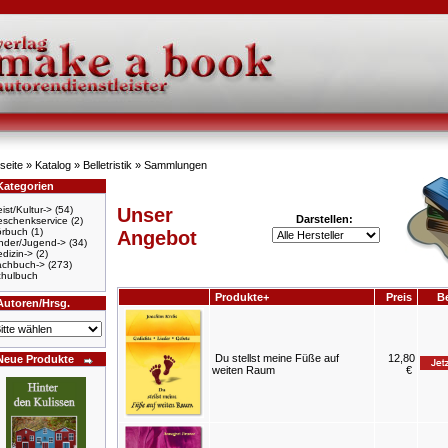
seite
»
Katalog
»
Belletristik
»
Sammlungen
Kategorien
ist/Kultur->
(54)
Unser
Darstellen:
schenkservice
(2)
örbuch
(1)
Angebot
nder/Jugend->
(34)
dizin->
(2)
achbuch->
(273)
hulbuch
Produkte+
Preis
Be
Autoren/Hrsg.
Du stellst meine Füße auf
12,80
Neue Produkte
weiten Raum
€