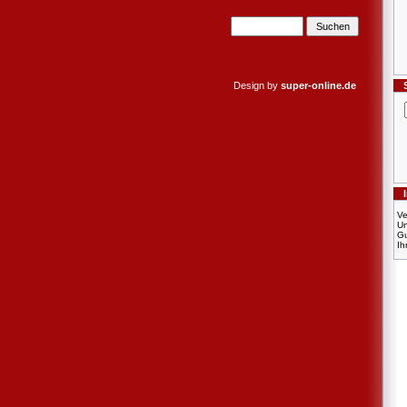
Design by
super-online.de
Ve
U
Gu
Ih