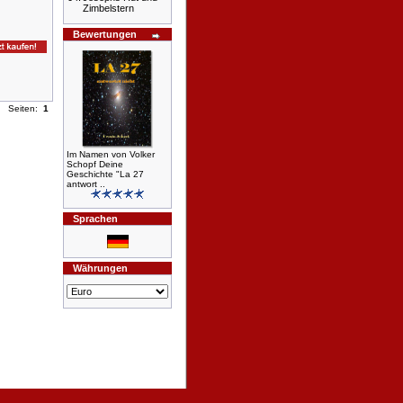
Zimbelstern
Bewertungen
Seiten:
1
Im Namen von Volker
Schopf Deine
Geschichte "La 27
antwort ..
Sprachen
Währungen