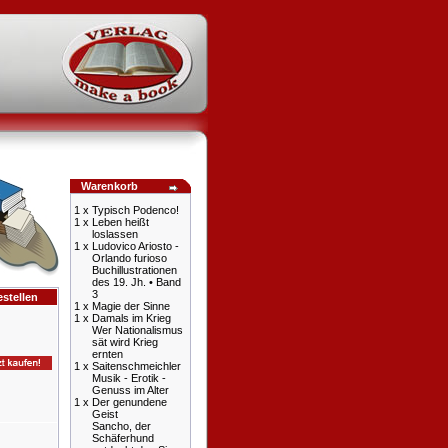
Warenkorb
1 x
Typisch Podenco!
1 x
Leben heißt
loslassen
1 x
Ludovico Ariosto -
Orlando furioso
Buchillustrationen
des 19. Jh. • Band
3
stellen
1 x
Magie der Sinne
1 x
Damals im Krieg
Wer Nationalismus
sät wird Krieg
ernten
1 x
Saitenschmeichler
Musik - Erotik -
Genuss im Alter
1 x
Der genundene
Geist
Sancho, der
Schäferhund