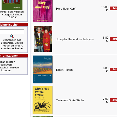
15,00
Herz über Kopf
€
Hinter den Kulissen
Kurzgeschichten
16,80 €
Schnellsuche
6,80
Josephs Hut und Zimbelstern
Verwenden Sie
€
Stichworte, um ein
Produkt zu finden.
erweiterte Suche
Informationen
rsandkosten
nsere AGB
tschein einlösen
9,80
Rhein-Perlen
r Account
€
7,00
Tarantels Dritte Stiche
€