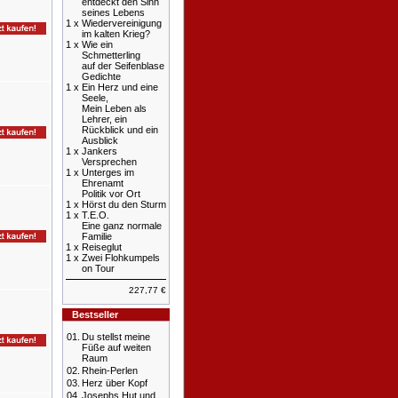
entdeckt den Sinn
seines Lebens
1 x
Wiedervereinigung
im kalten Krieg?
1 x
Wie ein
Schmetterling
auf der Seifenblase
Gedichte
1 x
Ein Herz und eine
Seele,
Mein Leben als
Lehrer, ein
Rückblick und ein
Ausblick
1 x
Jankers
Versprechen
1 x
Unterges im
Ehrenamt
Politik vor Ort
1 x
Hörst du den Sturm
1 x
T.E.O.
Eine ganz normale
Familie
1 x
Reiseglut
1 x
Zwei Flohkumpels
on Tour
227,77 €
Bestseller
01.
Du stellst meine
Füße auf weiten
Raum
02.
Rhein-Perlen
03.
Herz über Kopf
04.
Josephs Hut und