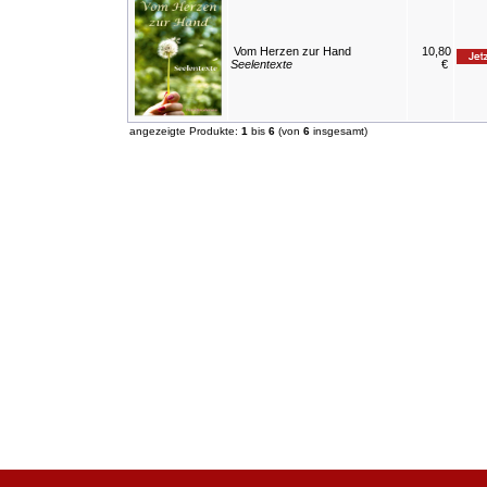
Vom Herzen zur Hand
10,80
Seelentexte
€
angezeigte Produkte:
1
bis
6
(von
6
insgesamt)