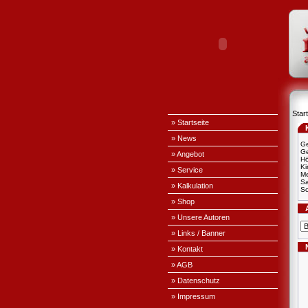
Start
» Startseite
» News
Ge
Ge
» Angebot
H
Ki
» Service
Me
S
» Kalkulation
Sc
» Shop
» Unsere Autoren
» Links / Banner
» Kontakt
» AGB
» Datenschutz
» Impressum