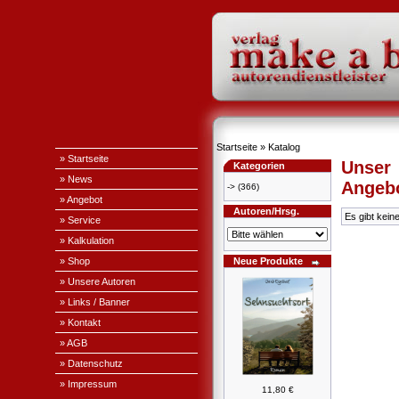
Startseite
»
Katalog
» Startseite
Unser
Kategorien
» News
Angeb
->
(366)
» Angebot
Autoren/Hrsg.
Es gibt kein
» Service
» Kalkulation
» Shop
Neue Produkte
» Unsere Autoren
» Links / Banner
» Kontakt
» AGB
» Datenschutz
» Impressum
11,80 €