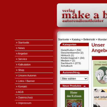
Startseite
»
Katalog
»
Belletristik
»
Mundar
» Startseite
Unser
Kategorien
» News
Angeb
Geist/Kultur->
(54)
Geschenkservice
(2)
» Angebot
Hörbuch
(1)
Kinder/Jugend->
(34)
» Service
Medizin->
(2)
Sachbuch->
(273)
» Kalkulation
Schulbuch
» Shop
Autoren/Hrsg.
» Unsere Autoren
» Links / Banner
Neue Produkte
» Kontakt
» AGB
» Datenschutz
» Impressum