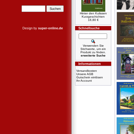
Hinter den Kulissen
Kurzgeschichten
16,80 €
Design by
super-online.de
Schnellsuche
Verwenden Sie
Stichworte, um ein
Produkt zu finden.
erweiterte Suche
Informationen
Versandkosten
Unsere AGB
Gutschein einlösen
Ihr Account