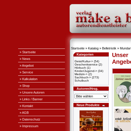
Startseite
»
Katalog
»
Belletristik
»
Mundar
» Startseite
Unser
Kategorien
» News
Angeb
Geist/Kultur->
(54)
Geschenkservice
(2)
» Angebot
Hörbuch
(1)
Kinder/Jugend->
(34)
» Service
Medizin->
(2)
Sachbuch->
(273)
» Kalkulation
Schulbuch
» Shop
Autoren/Hrsg.
» Unsere Autoren
» Links / Banner
Neue Produkte
» Kontakt
» AGB
» Datenschutz
» Impressum