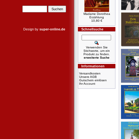
Madame Dorothea
Erzählung
10,80 €
Design by
super-online.de
Schnellsuche
Verwenden Sie
Stichworte, um ein
Produkt zu finden.
erweiterte Suche
Informationen
Versandkosten
Unsere AGB
Gutschein einlösen
Ihr Account