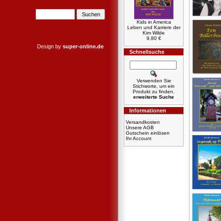
Kids in America
Leben und Karriere der
Kim Wilde
9,80 €
Design by
super-online.de
Schnellsuche
Verwenden Sie
Stichworte, um ein
Produkt zu finden.
erweiterte Suche
Informationen
Versandkosten
Unsere AGB
Gutschein einlösen
Ihr Account