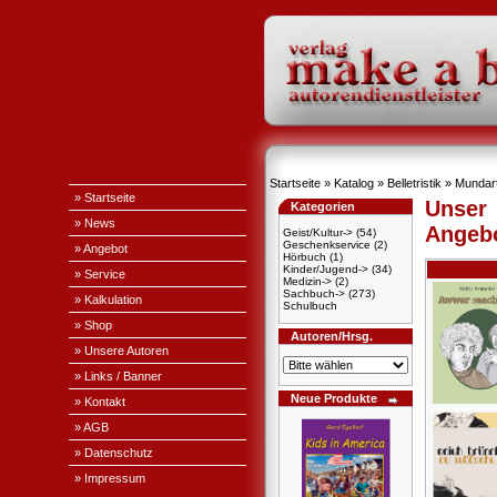
Startseite
»
Katalog
»
Belletristik
»
Mundar
» Startseite
Unser
Kategorien
» News
Angeb
Geist/Kultur->
(54)
Geschenkservice
(2)
» Angebot
Hörbuch
(1)
Kinder/Jugend->
(34)
» Service
Medizin->
(2)
Sachbuch->
(273)
» Kalkulation
Schulbuch
» Shop
Autoren/Hrsg.
» Unsere Autoren
» Links / Banner
Neue Produkte
» Kontakt
» AGB
» Datenschutz
» Impressum