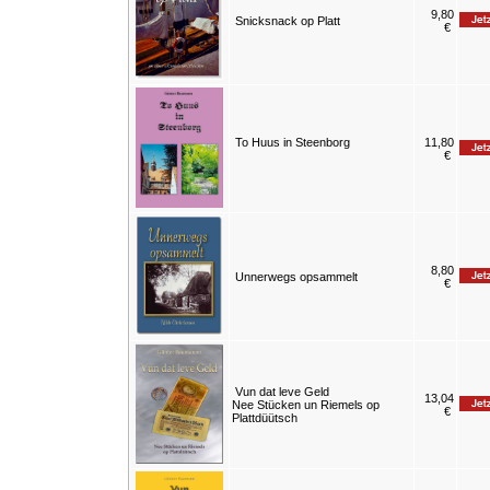
9,80
Snicksnack op Platt
€
To Huus in Steenborg
11,80
€
8,80
Unnerwegs opsammelt
€
Vun dat leve Geld
13,04
Nee Stücken un Riemels op
€
Plattdüütsch