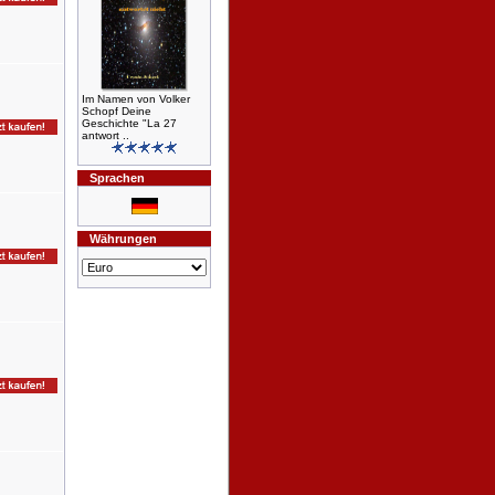
Im Namen von Volker
Schopf Deine
Geschichte "La 27
antwort ..
Sprachen
Währungen