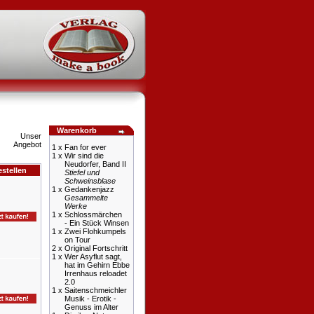
Warenkorb
1 x
Fan for ever
1 x
Wir sind die
Neudorfer, Band II
stellen
Stiefel und
Schweinsblase
1 x
Gedankenjazz
Gesammelte
Werke
1 x
Schlossmärchen
- Ein Stück Winsen
1 x
Zwei Flohkumpels
on Tour
2 x
Original Fortschritt
1 x
Wer Asyflut sagt,
hat im Gehirn Ebbe
Irrenhaus reloadet
2.0
1 x
Saitenschmeichler
Musik - Erotik -
Genuss im Alter