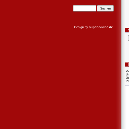
Design by
super-online.de
Ve
U
Gu
Ih