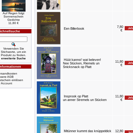
Auf Regen folgt
Sonnenschein
Gedichte
11,80 €
7,80
Een Billerbook
€
Schnellsuche
Verwenden Sie
Stichworte, um ein
Produkt zu finden.
erweiterte Suche
Hüüt kannst' wat beleven!
11,80
Nee Stücken, Riemels un
€
Informationen
Snicksnack op Platt
rsandkosten
nsere AGB
tschein einlösen
r Account
Insprook op Platt
11,80
un anner Stremels un Stücken
€
Mitünner kummt das knüppeldick
12,80