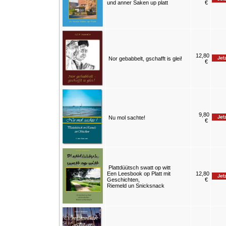
und anner Saken up platt
€
12,80
Nor gebabbelt, gschafft is glei!
€
9,80
Nu mol sachte!
€
Plattdüütsch swatt op witt
Een Leesbook op Platt mit
12,80
Geschichten,
€
Riemeld un Snicksnack