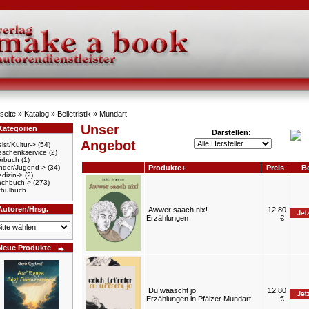
seite
»
Katalog
»
Belletristik
»
Mundart
Unser
Kategorien
Darstellen:
Angebot
ist/Kultur->
(54)
schenkservice
(2)
örbuch
(1)
nder/Jugend->
(34)
Produkte+
Preis
Be
dizin->
(2)
achbuch->
(273)
hulbuch
Autoren/Hrsg.
Awwer saach nix!
12,80
Erzählungen
€
Neue Produkte
Du wääscht jo
12,80
Erzählungen in Pfälzer Mundart
€