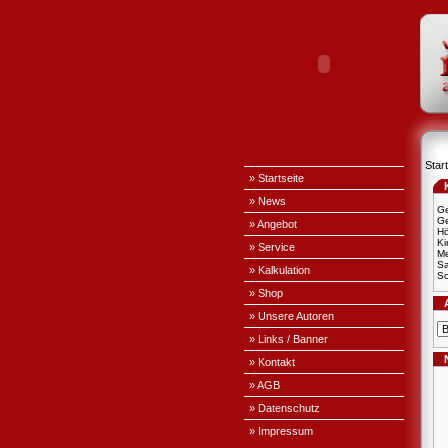
Start
» Startseite
» News
Ge
Ge
» Angebot
H
Ki
» Service
Me
S
» Kalkulation
Sc
» Shop
» Unsere Autoren
» Links / Banner
» Kontakt
» AGB
» Datenschutz
» Impressum