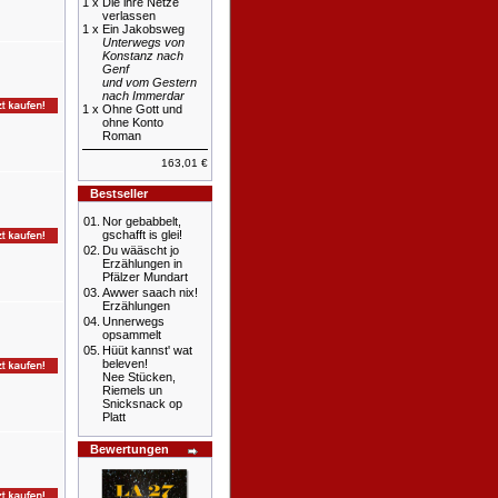
1 x
Die ihre Netze
verlassen
1 x
Ein Jakobsweg
Unterwegs von
Konstanz nach
Genf
und vom Gestern
nach Immerdar
1 x
Ohne Gott und
ohne Konto
Roman
163,01 €
Bestseller
01.
Nor gebabbelt,
gschafft is glei!
02.
Du wääscht jo
Erzählungen in
Pfälzer Mundart
03.
Awwer saach nix!
Erzählungen
04.
Unnerwegs
opsammelt
05.
Hüüt kannst' wat
beleven!
Nee Stücken,
Riemels un
Snicksnack op
Platt
Bewertungen