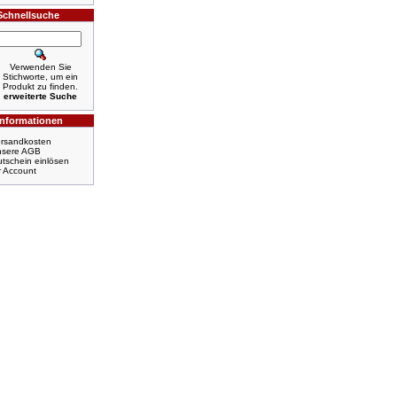
Schnellsuche
Verwenden Sie
Stichworte, um ein
Produkt zu finden.
erweiterte Suche
Informationen
rsandkosten
nsere AGB
tschein einlösen
r Account