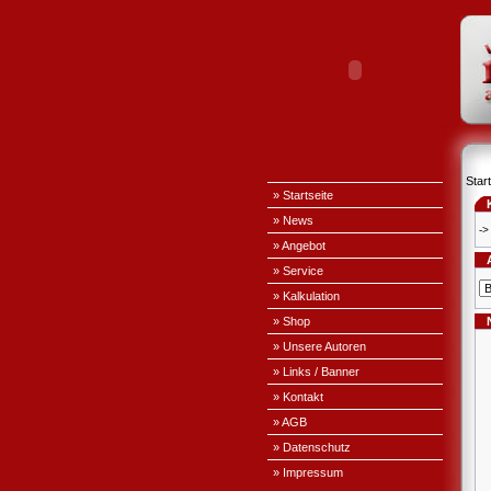
Start
» Startseite
» News
->
» Angebot
» Service
» Kalkulation
» Shop
» Unsere Autoren
» Links / Banner
» Kontakt
» AGB
» Datenschutz
» Impressum