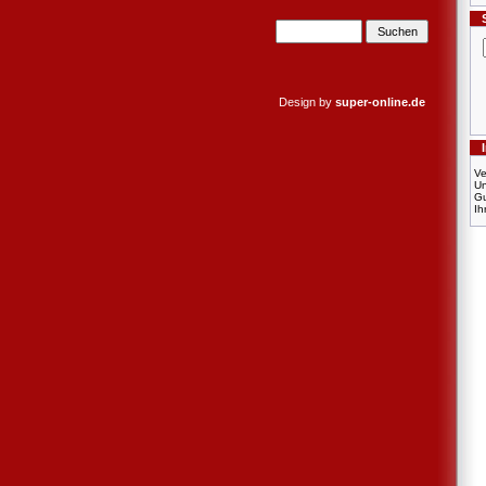
Design by
super-online.de
Ve
U
Gu
Ih