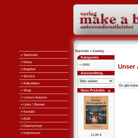
Startseite
»
Katalog
» Startseite
Kategorien
» News
->
(366)
Unser
» Angebot
Autoren/Hrsg.
» Service
» Kalkulation
Es gibt kein
» Shop
Neue Produkte
» Unsere Autoren
» Links / Banner
» Kontakt
» AGB
» Datenschutz
» Impressum
12,80 €