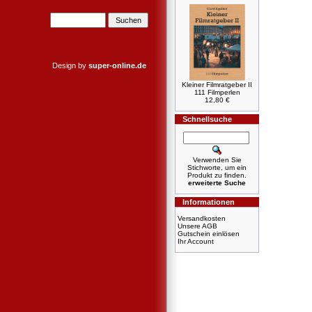
Design by
super-online.de
Kleiner Filmratgeber II
111 Filmperlen
12,80 €
Schnellsuche
Verwenden Sie
Stichworte, um ein
Produkt zu finden.
erweiterte Suche
Informationen
Versandkosten
Unsere AGB
Gutschein einlösen
Ihr Account