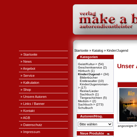
Startseite
»
Katalog
»
Kinder/Jugend
» Startseite
Kategorien
» News
Geist/Kultur->
(54)
Unser
Geschenkservice
(2)
» Angebot
Hörbuch
(1)
Kinder/Jugend
->
(34)
» Service
Bilderbücher
Erstlesealter
(10)
» Kalkulation
Kinder/Jugenroman-
>
(17)
» Shop
Reime/Lieder
Sachbuch
(1)
» Unsere Autoren
Tiergeschichten
(5)
Medizin->
(2)
» Links / Banner
Sachbuch->
(273)
Schulbuch
» Kontakt
Autoren/Hrsg.
» AGB
» Datenschutz
angezeigte P
» Impressum
Neue Produkte