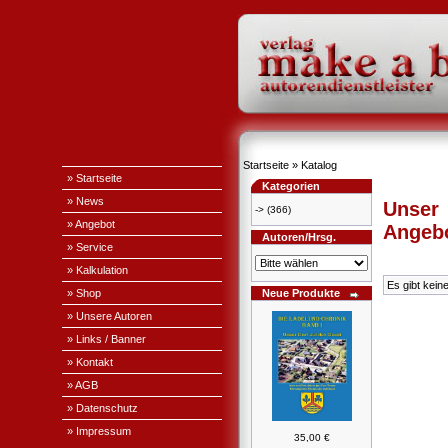
Startseite
»
Katalog
» Startseite
Kategorien
» News
Unser
->
(366)
» Angebot
Angeb
Autoren/Hrsg.
» Service
» Kalkulation
Es gibt kein
» Shop
Neue Produkte
» Unsere Autoren
» Links / Banner
» Kontakt
» AGB
» Datenschutz
» Impressum
35,00 €