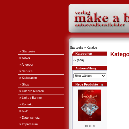
Startseite
»
Katalog
» Startseite
Katego
Kategorien
» News
->
(366)
» Angebot
Autoren/Hrsg.
» Service
» Kalkulation
» Shop
Neue Produkte
» Unsere Autoren
» Links / Banner
» Kontakt
» AGB
» Datenschutz
» Impressum
10,00 €