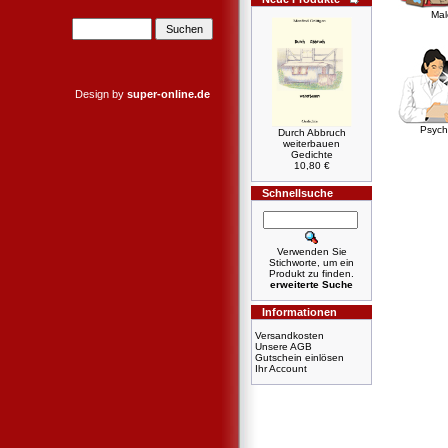
Mal
Design by
super-online.de
Psych
Durch Abbruch
weiterbauen
Gedichte
10,80 €
Schnellsuche
Verwenden Sie
Stichworte, um ein
Produkt zu finden.
erweiterte Suche
Informationen
Versandkosten
Unsere AGB
Gutschein einlösen
Ihr Account