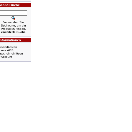
Schnellsuche
Verwenden Sie
Stichworte, um ein
Produkt zu finden.
erweiterte Suche
Informationen
rsandkosten
nsere AGB
tschein einlösen
r Account