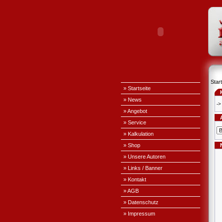
Start
» Startseite
» News
->
» Angebot
» Service
» Kalkulation
» Shop
» Unsere Autoren
» Links / Banner
» Kontakt
» AGB
» Datenschutz
» Impressum