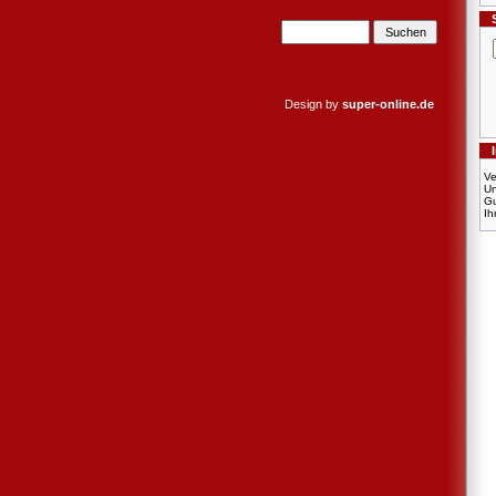
Design by
super-online.de
Ve
U
Gu
Ih