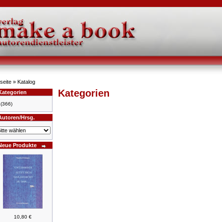
seite
»
Katalog
Kategorien
Kategorien
(366)
Autoren/Hrsg.
Neue Produkte
10,80 €