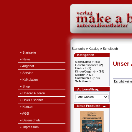
Startseite
»
Katalog
»
Schulbuch
» Startseite
Kategorien
» News
Geist/Kultur->
(54)
Unser
Geschenkservice
(2)
» Angebot
Hörbuch
(1)
Kinder/Jugend->
(34)
» Service
Medizin->
(2)
Sachbuch->
(273)
» Kalkulation
Schulbuch
Es gibt kein
» Shop
Autoren/Hrsg.
» Unsere Autoren
» Links / Banner
Neue Produkte
» Kontakt
» AGB
» Datenschutz
» Impressum