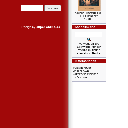
Kleiner Filmratgeber II
111 Filmperlen
12,80 €
Design by
super-online.de
Schnellsuche
Verwenden Sie
Stichworte, um ein
Produkt zu finden.
erweiterte Suche
Informationen
Versandkosten
Unsere AGB
Gutschein einlösen
Ihr Account