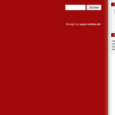
Design by
super-online.de
Ve
U
Gu
Ih