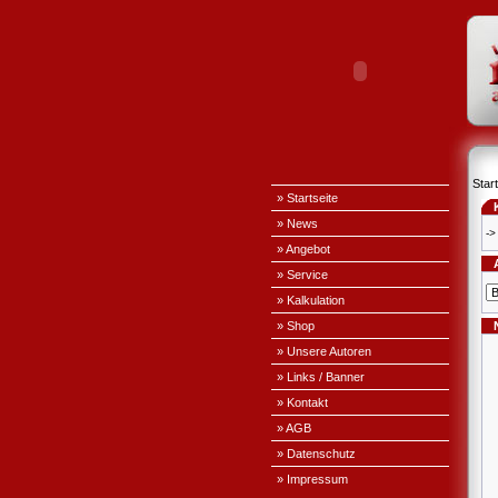
Start
» Startseite
» News
->
» Angebot
» Service
» Kalkulation
» Shop
» Unsere Autoren
» Links / Banner
» Kontakt
» AGB
» Datenschutz
» Impressum