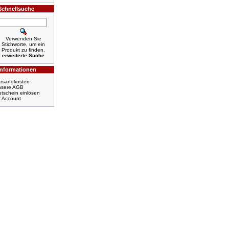
Schnellsuche
Verwenden Sie
Stichworte, um ein
Produkt zu finden.
erweiterte Suche
Informationen
rsandkosten
nsere AGB
tschein einlösen
r Account