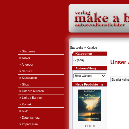
Startseite
»
Katalog
» Startseite
Kategorien
» News
->
(366)
Unser
» Angebot
Autoren/Hrsg.
» Service
» Kalkulation
Es gibt kein
» Shop
Neue Produkte
» Unsere Autoren
» Links / Banner
» Kontakt
» AGB
» Datenschutz
» Impressum
11,80 €