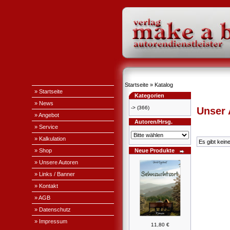
Startseite
»
Katalog
» Startseite
Kategorien
» News
->
(366)
Unser
» Angebot
Autoren/Hrsg.
» Service
» Kalkulation
Es gibt kein
» Shop
Neue Produkte
» Unsere Autoren
» Links / Banner
» Kontakt
» AGB
» Datenschutz
» Impressum
11,80 €