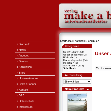
Startseite
»
Katalog
»
Schulbuch
» Startseite
Kategorien
» News
Geist/Kultur->
(54)
Unser
Geschenkservice
(2)
» Angebot
Hörbuch
(1)
Kinder/Jugend->
(34)
» Service
Medizin->
(2)
Sachbuch->
(273)
» Kalkulation
Schulbuch
Es gibt kein
» Shop
Autoren/Hrsg.
» Unsere Autoren
» Links / Banner
Neue Produkte
» Kontakt
» AGB
» Datenschutz
» Impressum