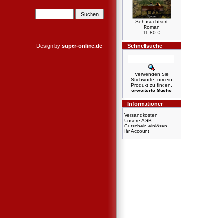
Sehnsuchtsort
Roman
11,80 €
Design by
super-online.de
Schnellsuche
Verwenden Sie
Stichworte, um ein
Produkt zu finden.
erweiterte Suche
Informationen
Versandkosten
Unsere AGB
Gutschein einlösen
Ihr Account