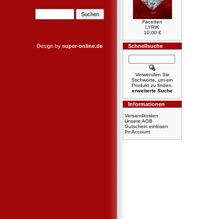
Facetten
LYRIK
10,00 €
Design by
super-online.de
Schnellsuche
Verwenden Sie
Stichworte, um ein
Produkt zu finden.
erweiterte Suche
Informationen
Versandkosten
Unsere AGB
Gutschein einlösen
Ihr Account