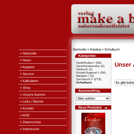
Startseite
»
Katalog
»
Schulbuch
» Startseite
Kategorien
» News
Geist/Kultur->
(54)
Unser
Geschenkservice
(2)
» Angebot
Hörbuch
(1)
Kinder/Jugend->
(34)
» Service
Medizin->
(2)
Sachbuch->
(273)
» Kalkulation
Schulbuch
Es gibt kein
» Shop
Autoren/Hrsg.
» Unsere Autoren
» Links / Banner
Neue Produkte
» Kontakt
» AGB
» Datenschutz
» Impressum