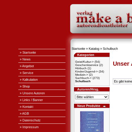
Startseite
»
Katalog
»
Schulbuch
» Startseite
Kategorien
» News
Geist/Kultur->
(54)
Unser
Geschenkservice
(2)
» Angebot
Hörbuch
(1)
Kinder/Jugend->
(34)
» Service
Medizin->
(2)
Sachbuch->
(273)
» Kalkulation
Schulbuch
Es gibt kein
» Shop
Autoren/Hrsg.
» Unsere Autoren
» Links / Banner
Neue Produkte
» Kontakt
» AGB
» Datenschutz
» Impressum