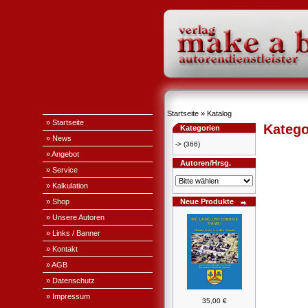
Startseite
»
Katalog
» Startseite
Katego
Kategorien
» News
->
(366)
» Angebot
Autoren/Hrsg.
» Service
» Kalkulation
» Shop
Neue Produkte
» Unsere Autoren
» Links / Banner
» Kontakt
» AGB
» Datenschutz
» Impressum
35,00 €