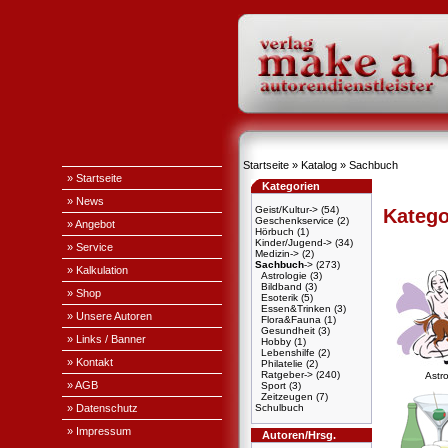
Startseite
»
Katalog
»
Sachbuch
» Startseite
Kategorien
» News
Geist/Kultur->
(54)
Katego
Geschenkservice
(2)
» Angebot
Hörbuch
(1)
Kinder/Jugend->
(34)
» Service
Medizin->
(2)
Sachbuch
->
(273)
» Kalkulation
Astrologie
(3)
Bildband
(3)
» Shop
Esoterik
(5)
Essen&Trinken
(3)
» Unsere Autoren
Flora&Fauna
(1)
Gesundheit
(3)
» Links / Banner
Hobby
(1)
Lebenshilfe
(2)
» Kontakt
Philatelie
(2)
Ratgeber->
(240)
Astro
» AGB
Sport
(3)
Zeitzeugen
(7)
» Datenschutz
Schulbuch
» Impressum
Autoren/Hrsg.