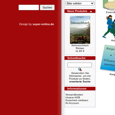
Neue Produkte
Essen&
Design by
super-online.de
Ho
Sehnsuchtsort
Roman
11,80 €
Schnellsuche
Verwenden Sie
Ratg
Stichworte, um ein
Produkt zu finden.
erweiterte Suche
Informationen
Versandkosten
Unsere AGB
Gutschein einlösen
Ihr Account