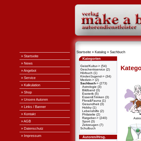
Startseite
»
Katalog
»
Sachbuch
» Startseite
Kategorien
» News
Geist/Kultur->
(54)
Katego
Geschenkservice
(2)
» Angebot
Hörbuch
(1)
Kinder/Jugend->
(34)
» Service
Medizin->
(2)
Sachbuch
->
(273)
» Kalkulation
Astrologie
(3)
Bildband
(3)
» Shop
Esoterik
(5)
Essen&Trinken
(3)
» Unsere Autoren
Flora&Fauna
(1)
Gesundheit
(3)
» Links / Banner
Hobby
(1)
Lebenshilfe
(2)
» Kontakt
Philatelie
(2)
Ratgeber->
(240)
Astro
» AGB
Sport
(3)
Zeitzeugen
(7)
» Datenschutz
Schulbuch
» Impressum
Autoren/Hrsg.