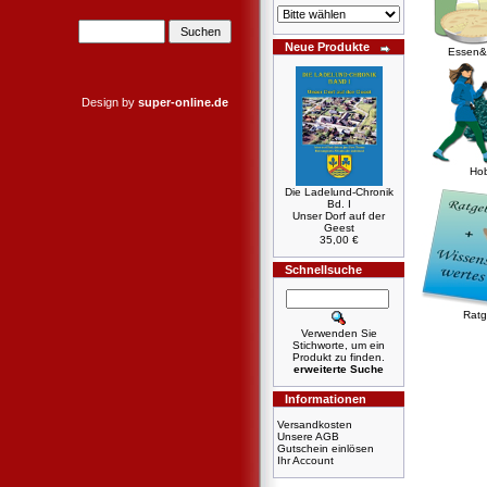
Neue Produkte
Essen&
Design by
super-online.de
Ho
Die Ladelund-Chronik
Bd. I
Unser Dorf auf der
Geest
35,00 €
Schnellsuche
Ratg
Verwenden Sie
Stichworte, um ein
Produkt zu finden.
erweiterte Suche
Informationen
Versandkosten
Unsere AGB
Gutschein einlösen
Ihr Account