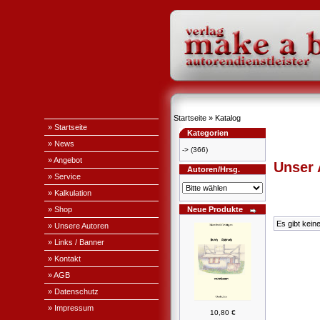
Startseite
»
Katalog
» Startseite
Kategorien
» News
->
(366)
» Angebot
Unser
Autoren/Hrsg.
» Service
» Kalkulation
» Shop
Neue Produkte
Es gibt kein
» Unsere Autoren
» Links / Banner
» Kontakt
» AGB
» Datenschutz
» Impressum
10,80 €