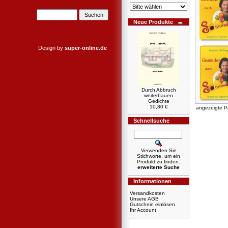
Neue Produkte
Design by
super-online.de
Durch Abbruch
weiterbauen
Gedichte
10,80 €
angezeigte P
Schnellsuche
Verwenden Sie
Stichworte, um ein
Produkt zu finden.
erweiterte Suche
Informationen
Versandkosten
Unsere AGB
Gutschein einlösen
Ihr Account