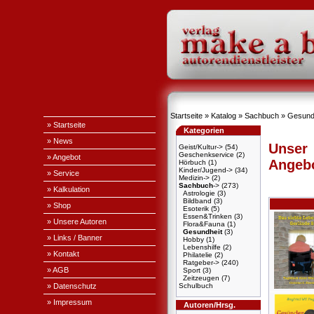
Startseite
»
Katalog
»
Sachbuch
»
Gesund
» Startseite
Kategorien
» News
Unser
Geist/Kultur->
(54)
Geschenkservice
(2)
» Angebot
Angeb
Hörbuch
(1)
Kinder/Jugend->
(34)
» Service
Medizin->
(2)
Sachbuch
->
(273)
» Kalkulation
Astrologie
(3)
Bildband
(3)
» Shop
Esoterik
(5)
Essen&Trinken
(3)
» Unsere Autoren
Flora&Fauna
(1)
Gesundheit
(3)
» Links / Banner
Hobby
(1)
Lebenshilfe
(2)
» Kontakt
Philatelie
(2)
Ratgeber->
(240)
» AGB
Sport
(3)
Zeitzeugen
(7)
» Datenschutz
Schulbuch
» Impressum
Autoren/Hrsg.