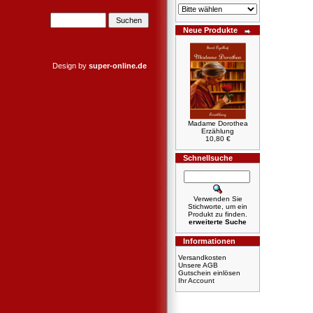
Neue Produkte
Design by
super-online.de
Madame Dorothea
Erzählung
10,80 €
Schnellsuche
Verwenden Sie
Stichworte, um ein
Produkt zu finden.
erweiterte Suche
Informationen
Versandkosten
Unsere AGB
Gutschein einlösen
Ihr Account