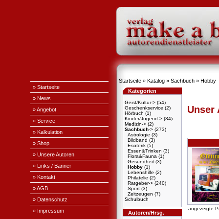
Startseite
»
Katalog
»
Sachbuch
»
Hobby
» Startseite
Kategorien
» News
Geist/Kultur->
(54)
Unser
Geschenkservice
(2)
» Angebot
Hörbuch
(1)
Kinder/Jugend->
(34)
» Service
Medizin->
(2)
Sachbuch
->
(273)
» Kalkulation
Astrologie
(3)
Bildband
(3)
» Shop
Esoterik
(5)
Essen&Trinken
(3)
» Unsere Autoren
Flora&Fauna
(1)
Gesundheit
(3)
» Links / Banner
Hobby
(1)
Lebenshilfe
(2)
» Kontakt
Philatelie
(2)
Ratgeber->
(240)
» AGB
Sport
(3)
Zeitzeugen
(7)
» Datenschutz
Schulbuch
angezeigte P
» Impressum
Autoren/Hrsg.