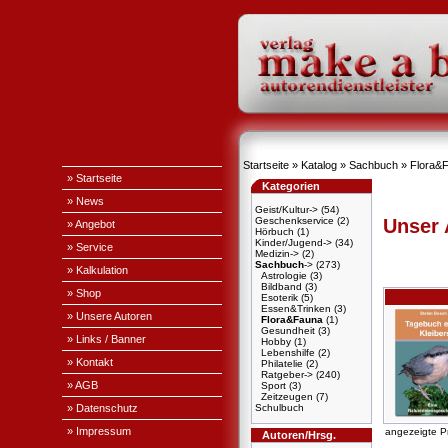
Startseite
»
Katalog
»
Sachbuch
»
Flora&
» Startseite
Kategorien
» News
Geist/Kultur->
(54)
Geschenkservice
(2)
Unser
» Angebot
Hörbuch
(1)
Kinder/Jugend->
(34)
» Service
Medizin->
(2)
Sachbuch
->
(273)
» Kalkulation
Astrologie
(3)
Bildband
(3)
» Shop
Esoterik
(5)
Essen&Trinken
(3)
» Unsere Autoren
Flora&Fauna
(1)
Gesundheit
(3)
» Links / Banner
Hobby
(1)
Lebenshilfe
(2)
» Kontakt
Philatelie
(2)
Ratgeber->
(240)
» AGB
Sport
(3)
Zeitzeugen
(7)
» Datenschutz
Schulbuch
» Impressum
angezeigte P
Autoren/Hrsg.