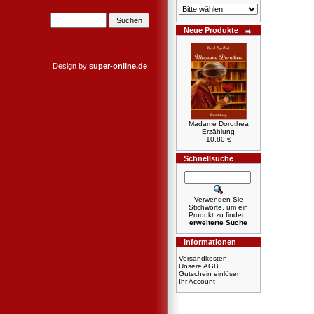
Neue Produkte
Design by
super-online.de
Madame Dorothea
Erzählung
10,80 €
Schnellsuche
Verwenden Sie
Stichworte, um ein
Produkt zu finden.
erweiterte Suche
Informationen
Versandkosten
Unsere AGB
Gutschein einlösen
Ihr Account