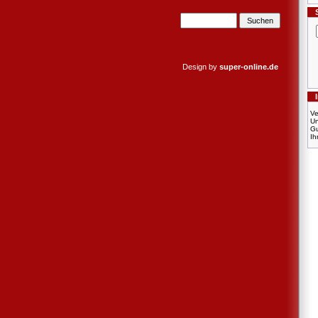
Design by
super-online.de
Ve
U
Gu
Ih