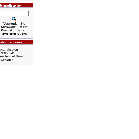
Schnellsuche
Verwenden Sie
Stichworte, um ein
Produkt zu finden.
erweiterte Suche
Informationen
rsandkosten
nsere AGB
tschein einlösen
r Account