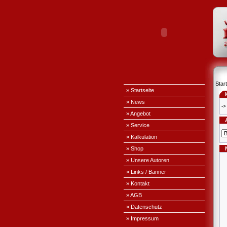
Start
» Startseite
» News
->
» Angebot
» Service
» Kalkulation
» Shop
» Unsere Autoren
» Links / Banner
» Kontakt
» AGB
» Datenschutz
» Impressum