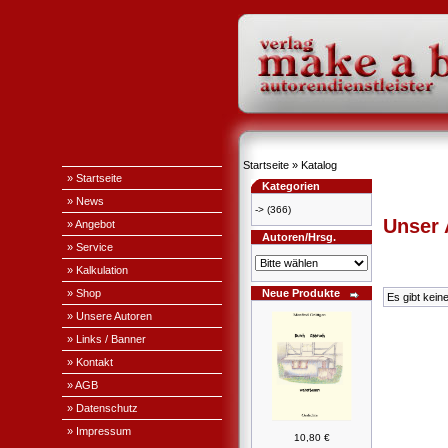
Startseite
»
Katalog
» Startseite
Kategorien
» News
->
(366)
Unser
» Angebot
Autoren/Hrsg.
» Service
» Kalkulation
» Shop
Neue Produkte
Es gibt kein
» Unsere Autoren
» Links / Banner
» Kontakt
» AGB
» Datenschutz
» Impressum
10,80 €