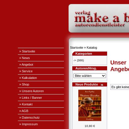
Startseite
»
Katalog
» Startseite
Kategorien
» News
->
(366)
Unser
» Angebot
Angeb
Autoren/Hrsg.
» Service
» Kalkulation
» Shop
Neue Produkte
Es gibt kein
» Unsere Autoren
» Links / Banner
» Kontakt
» AGB
» Datenschutz
» Impressum
10,80 €