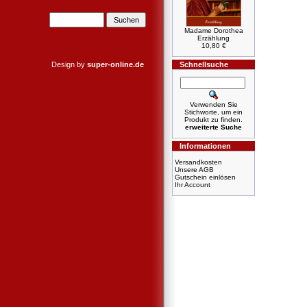
Madame Dorothea
Erzählung
10,80 €
Design by
super-online.de
Schnellsuche
Verwenden Sie
Stichworte, um ein
Produkt zu finden.
erweiterte Suche
Informationen
Versandkosten
Unsere AGB
Gutschein einlösen
Ihr Account