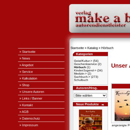
Startseite
»
Katalog
»
Hörbuch
» Startseite
Kategorien
» News
Geist/Kultur->
(54)
Geschenkservice
(2)
Unser
» Angebot
Hörbuch
(1)
Kinder/Jugend->
(34)
» Service
Medizin->
(2)
Sachbuch->
(273)
» Kalkulation
Schulbuch
» Shop
Autoren/Hrsg.
» Unsere Autoren
» Links / Banner
Neue Produkte
» Kontakt
» AGB
» Datenschutz
» Impressum
angezeigte P