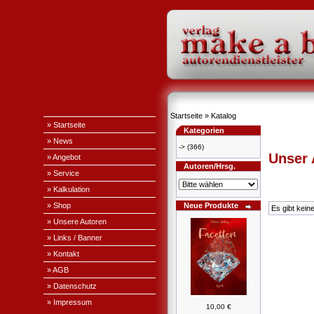
Startseite
»
Katalog
» Startseite
Kategorien
» News
->
(366)
Unser
» Angebot
Autoren/Hrsg.
» Service
» Kalkulation
» Shop
Neue Produkte
Es gibt kein
» Unsere Autoren
» Links / Banner
» Kontakt
» AGB
» Datenschutz
» Impressum
10,00 €