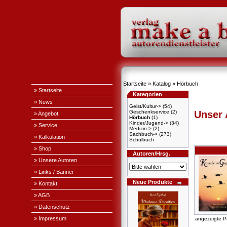
Startseite
»
Katalog
»
Hörbuch
» Startseite
Kategorien
» News
Geist/Kultur->
(54)
Geschenkservice
(2)
Unser
» Angebot
Hörbuch
(1)
Kinder/Jugend->
(34)
» Service
Medizin->
(2)
Sachbuch->
(273)
» Kalkulation
Schulbuch
» Shop
Autoren/Hrsg.
» Unsere Autoren
» Links / Banner
Neue Produkte
» Kontakt
» AGB
» Datenschutz
» Impressum
angezeigte P