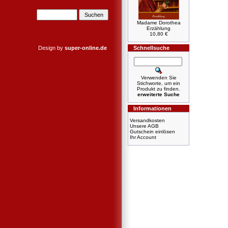
Madame Dorothea
Erzählung
10,80 €
Design by
super-online.de
Schnellsuche
Verwenden Sie
Stichworte, um ein
Produkt zu finden.
erweiterte Suche
Informationen
Versandkosten
Unsere AGB
Gutschein einlösen
Ihr Account