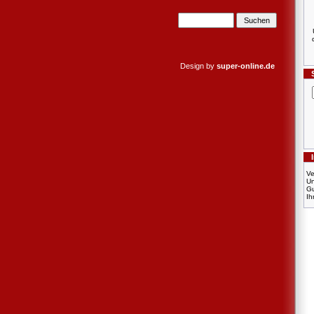
Design by
super-online.de
Ve
U
Gu
Ih