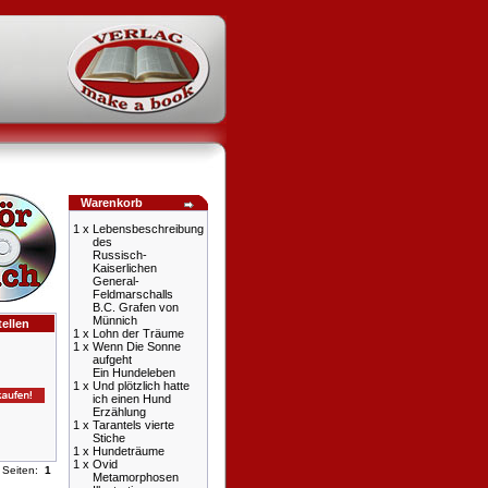
Warenkorb
1 x
Lebensbeschreibung
des
Russisch-
Kaiserlichen
General-
Feldmarschalls
B.C. Grafen von
Münnich
ellen
1 x
Lohn der Träume
1 x
Wenn Die Sonne
aufgeht
Ein Hundeleben
1 x
Und plötzlich hatte
ich einen Hund
Erzählung
1 x
Tarantels vierte
Stiche
1 x
Hundeträume
1 x
Ovid
Seiten:
1
Metamorphosen