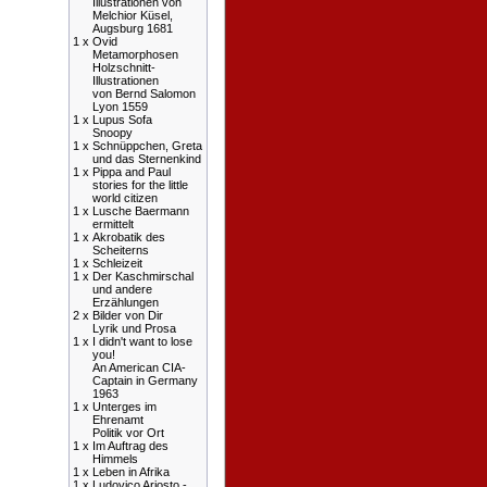
Illustrationen von
Melchior Küsel,
Augsburg 1681
1 x
Ovid
Metamorphosen
Holzschnitt-
Illustrationen
von Bernd Salomon
Lyon 1559
1 x
Lupus Sofa
Snoopy
1 x
Schnüppchen, Greta
und das Sternenkind
1 x
Pippa and Paul
stories for the little
world citizen
1 x
Lusche Baermann
ermittelt
1 x
Akrobatik des
Scheiterns
1 x
Schleizeit
1 x
Der Kaschmirschal
und andere
Erzählungen
2 x
Bilder von Dir
Lyrik und Prosa
1 x
I didn't want to lose
you!
An American CIA-
Captain in Germany
1963
1 x
Unterges im
Ehrenamt
Politik vor Ort
1 x
Im Auftrag des
Himmels
1 x
Leben in Afrika
1 x
Ludovico Ariosto -