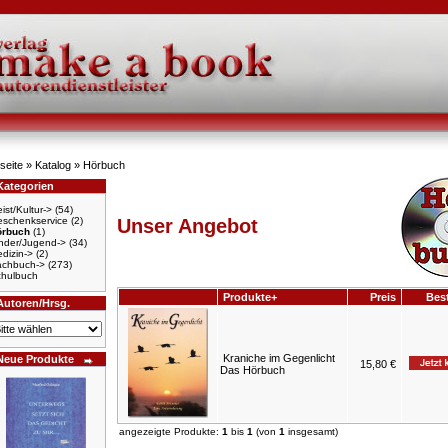
seite
»
Katalog
»
Hörbuch
Kategorien
ist/Kultur->
(54)
schenkservice
(2)
Unser Angebot
örbuch
(1)
nder/Jugend->
(34)
dizin->
(2)
achbuch->
(273)
hulbuch
Produkte+
Preis
Best
Autoren/Hrsg.
Kraniche im Gegenlicht
Neue Produkte
15,80 €
Das Hörbuch
angezeigte Produkte:
1
bis
1
(von
1
insgesamt)