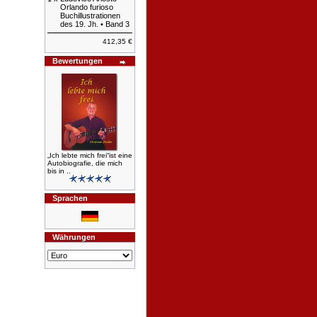
Orlando furioso
Buchillustrationen
des 19. Jh. • Band 3
412,35 €
Bewertungen
„Ich lebte mich frei“ist eine
Autobiografie, die mich
bis in ..
Sprachen
Währungen