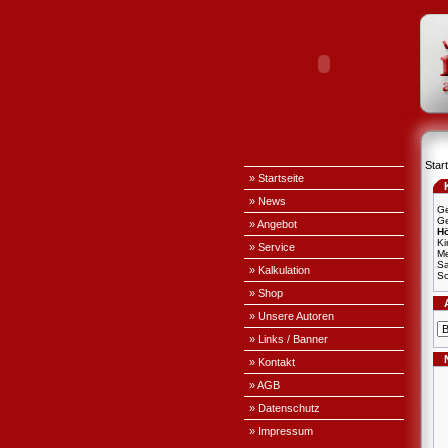
Start
» Startseite
» News
Ge
Ge
» Angebot
H
Ki
» Service
Me
S
» Kalkulation
Sc
» Shop
» Unsere Autoren
» Links / Banner
» Kontakt
» AGB
» Datenschutz
» Impressum