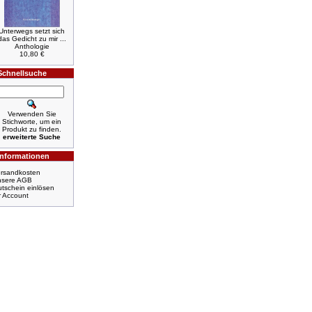
Unterwegs setzt sich
das Gedicht zu mir ...
Anthologie
10,80 €
Schnellsuche
Verwenden Sie
Stichworte, um ein
Produkt zu finden.
erweiterte Suche
Informationen
rsandkosten
nsere AGB
tschein einlösen
r Account