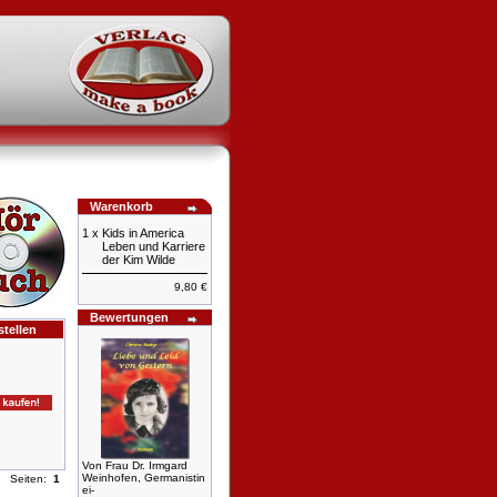
Warenkorb
1 x
Kids in America
Leben und Karriere
der Kim Wilde
9,80 €
Bewertungen
tellen
Von Frau Dr. Irmgard
Weinhofen, Germanistin
Seiten:
1
ei-