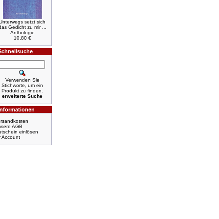
Unterwegs setzt sich
das Gedicht zu mir ...
Anthologie
10,80 €
Schnellsuche
Verwenden Sie
Stichworte, um ein
Produkt zu finden.
erweiterte Suche
Informationen
rsandkosten
nsere AGB
tschein einlösen
r Account