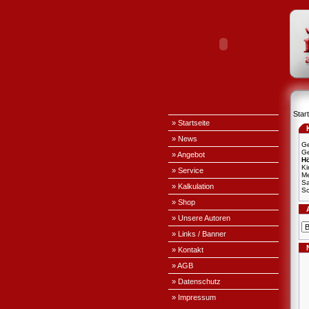
Start
» Startseite
» News
Ge
Ge
» Angebot
H
Ki
» Service
Me
S
» Kalkulation
Sc
» Shop
» Unsere Autoren
» Links / Banner
» Kontakt
» AGB
» Datenschutz
» Impressum