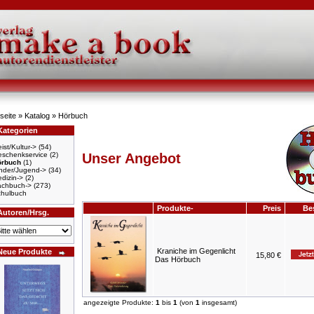
seite
»
Katalog
»
Hörbuch
Kategorien
ist/Kultur->
(54)
schenkservice
(2)
Unser Angebot
örbuch
(1)
nder/Jugend->
(34)
dizin->
(2)
achbuch->
(273)
hulbuch
Produkte-
Preis
Bes
Autoren/Hrsg.
Kraniche im Gegenlicht
Neue Produkte
15,80 €
Das Hörbuch
angezeigte Produkte:
1
bis
1
(von
1
insgesamt)