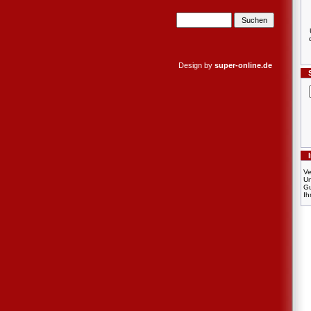
Design by
super-online.de
Ve
U
Gu
Ih